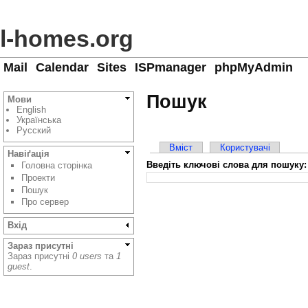
l-homes.org
Mail
Calendar
Sites
ISPmanager
phpMyAdmin
Пошук
Мови
English
Українська
Русский
Вміст
Користувачі
Навіґація
Введіть ключові слова для пошуку:
Головна сторінка
Проекти
Пошук
Про сервер
Вхід
Зараз присутні
Зараз присутні
0 users
та
1
guest
.