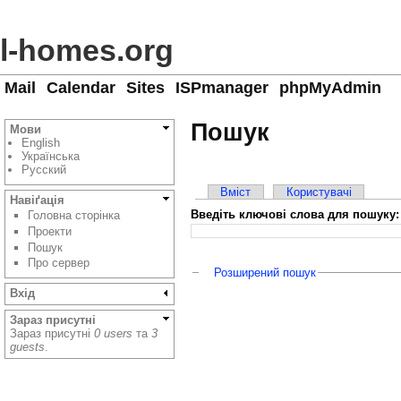
l-homes.org
Mail
Calendar
Sites
ISPmanager
phpMyAdmin
Пошук
Мови
English
Українська
Русский
Вміст
Користувачі
Навіґація
Введіть ключові слова для пошуку:
Головна сторінка
Проекти
Пошук
Про сервер
Розширений пошук
Вхід
Зараз присутні
Зараз присутні
0 users
та
3
guests
.