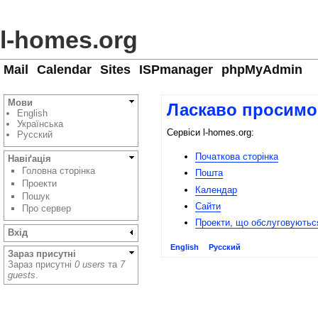
l-homes.org
Mail
Calendar
Sites
ISPmanager
phpMyAdmin
Мови
Ласкаво просимо 
English
Українська
Сервіси l-homes.org:
Русский
Початкова сторінка
Навіґація
Головна сторінка
Пошта
Проекти
Календар
Пошук
Сайти
Про сервер
Проекти, що обслуговуютьс
Вхід
English
Русский
Зараз присутні
Зараз присутні
0 users
та
7
guests
.