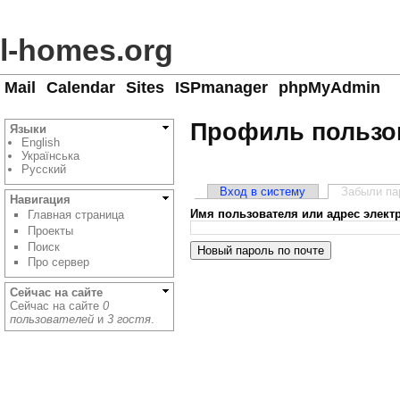
l-homes.org
Mail
Calendar
Sites
ISPmanager
phpMyAdmin
Профиль пользо
Языки
English
Українська
Русский
Вход в систему
Забыли па
Навигация
Имя пользователя или адрес элек
Главная страница
Проекты
Поиск
Про сервер
Сейчас на сайте
Сейчас на сайте
0
пользователей
и
3 гостя
.