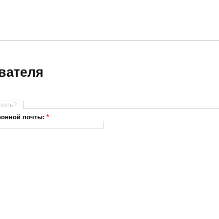
вателя
роль?
тронной почты:
*