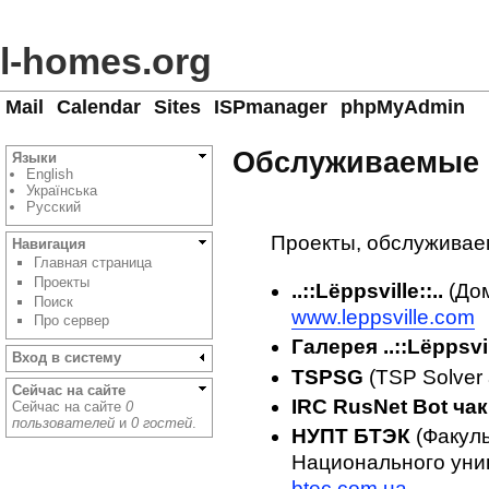
l-homes.org
Mail
Calendar
Sites
ISPmanager
phpMyAdmin
Обслуживаемые 
Языки
English
Українська
Русский
Проекты, обслужива
Навигация
Главная страница
Проекты
..::Lёppsville::..
(Дом
Поиск
www.leppsville.com
Про сервер
Галерея ..::Lёppsvill
Вход в систему
TSPSG
(TSP Solver 
Сейчас на сайте
IRC RusNet Bot ча
Сейчас на сайте
0
пользователей
и
0 гостей
.
НУПТ БТЭК
(Факуль
Национального унив
btec.com.ua