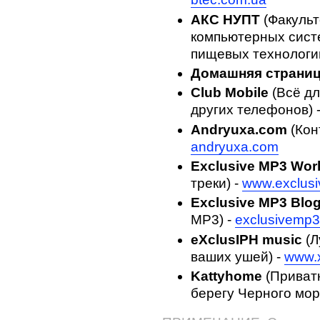
АКС НУПТ
(Факульт
компьютерных сист
пищевых технологи
Домашняя страниц
Club Mobile
(Всё дл
других телефонов) 
Andryuxa.com
(Кон
andryuxa.com
Exclusive MP3 Wor
треки) -
www.exclusi
Exclusive MP3 Blo
MP3) -
exclusivemp3
eXclusIPH music
(Л
ваших ушей) -
www.x
Kattyhome
(Приватн
берегу Черного мор