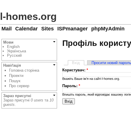
l-homes.org
Mail
Calendar
Sites
ISPmanager
phpMyAdmin
Профіль корист
Мови
English
Українська
Русский
Вхід
Просити новий парол
Навіґація
Користувач:
*
Головна сторінка
Проекти
Вкажіть Ваше ім'я на сайті l-homes.org.
Пошук
Пароль:
*
Про сервер
Впишіть пароль, який відповідає вашому логін
Зараз присутні
Зараз присутні
0 users
та
10
guests
.