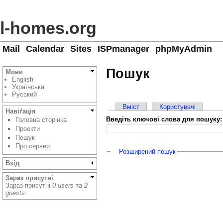
l-homes.org
Mail
Calendar
Sites
ISPmanager
phpMyAdmin
Пошук
Мови
English
Українська
Русский
Вміст
Користувачі
Навіґація
Введіть ключові слова для пошуку:
Головна сторінка
Проекти
Пошук
Про сервер
Розширений пошук
Вхід
Зараз присутні
Зараз присутні
0 users
та
2
guests
.